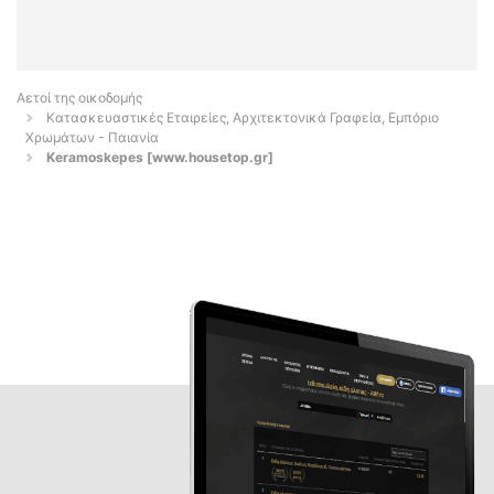
Αετοί της οικοδομής
Κατασκευαστικές Εταιρείες, Αρχιτεκτονικά Γραφεία, Εμπόριο
Χρωμάτων - Παιανία
Keramoskepes [www.housetop.gr]