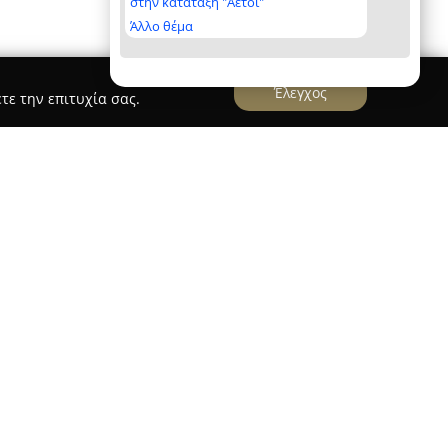
στην κατάταξη "Αετοί"
Άλλο θέμα
Έλεγχος
τε την επιτυχία σας.
ΥΡ ΟΕ
 έδρα την Ξάνθη, έχει αναπτύξει αξιόλογη
ομικών υλικών. Η επιχείρηση ξεκίνησε τη
 Κιμμέρια Ξάνθης ως μια οικογενειακή εταιρεία,
μικών υλικών. Το 2008 προχώρησε σε εταιρικό
την τρέχουσα νομική μορφή της και διατηρώντας
κλάδο της οικοδομής.
θεται από την επιχείρηση, ώστε να καλύπτονται