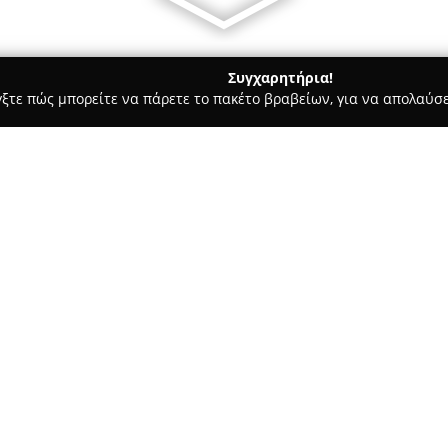
Συγχαρητήρια!
γξτε πώς μπορείτε να πάρετε το πακέτο βραβείων, για να απολαύσε
, Αρχιτεκτονικά Γραφεία, Εμπόριο Χρωμάτων - Ξάνθη
ΜΠΟΥΔΟ
Σχετικά με την εταιρεία:
Η εταιρεία
ΜΠΟΥΔΟΥΡ ΟΕ
, με
παρουσία στον χώρο των οικοδ
δραστηριότητά της το 1998 στα
επικεντρωμένη στο εμπόριο δο
Δείτε περισσότερα >>
μετασχηματισμό, παίρνοντας 
τον προσανατολισμό της στον 
Μεγάλο εύρος προϊόντων διατί