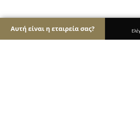
Αυτή είναι η εταιρεία σας?
Ελέ
Αετοί της οικοδομής
Κατασκευαστικές Εταιρείες
ΜΠΟΥΔΟΥΡ ΟΕ
9.2
(22)
Ξάνθη, Πρωταγόρα 8