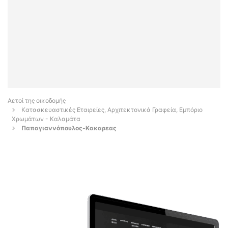
Αετοί της οικοδομής
Κατασκευαστικές Εταιρείες, Αρχιτεκτονικά Γραφεία, Εμπόριο
Χρωμάτων - Καλαμάτα
Παπαγιαννόπουλος-Κακαρεας