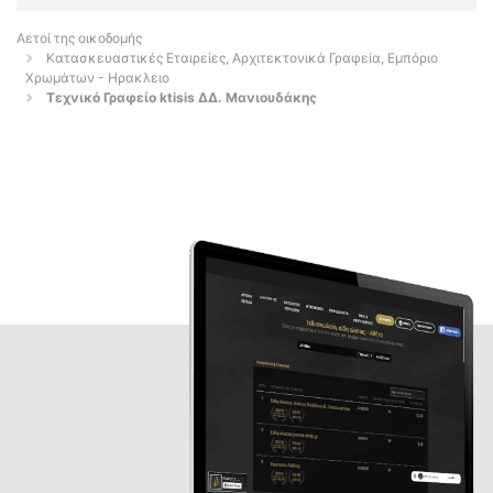
Αετοί της οικοδομής
Κατασκευαστικές Εταιρείες, Αρχιτεκτονικά Γραφεία, Εμπόριο
Χρωμάτων - Ηρακλειο
Τεχνικό Γραφείο ktisis ΔΔ. Μανιουδάκης