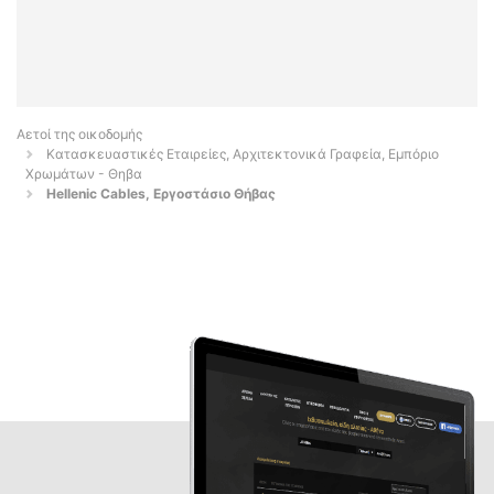
Αετοί της οικοδομής
Κατασκευαστικές Εταιρείες, Αρχιτεκτονικά Γραφεία, Εμπόριο
Χρωμάτων - Θηβα
Hellenic Cables, Εργοστάσιο Θήβας