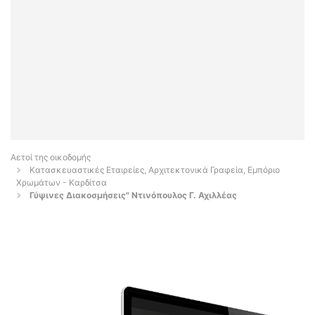
Αετοί της οικοδομής
Κατασκευαστικές Εταιρείες, Αρχιτεκτονικά Γραφεία, Εμπόριο
Χρωμάτων - Καρδίτσα
Γύψινες Διακοσμήσεις" Ντινόπουλος Γ. Αχιλλέας