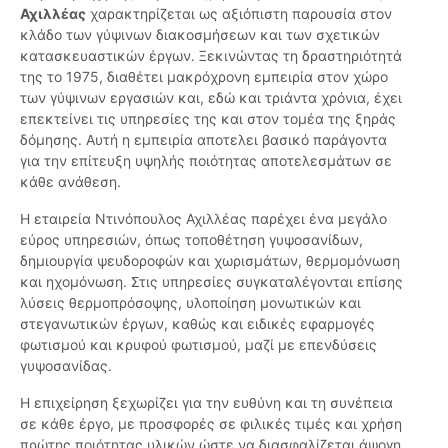
Αχιλλέας
χαρακτηρίζεται ως αξιόπιστη παρουσία στον
κλάδο των γύψινων διακοσμήσεων και των σχετικών
κατασκευαστικών έργων. Ξεκινώντας τη δραστηριότητά
της το 1975, διαθέτει μακρόχρονη εμπειρία στον χώρο
των γύψινων εργασιών και, εδώ και τριάντα χρόνια, έχει
επεκτείνει τις υπηρεσίες της και στον τομέα της ξηράς
δόμησης. Αυτή η εμπειρία αποτελει βασικό παράγοντα
για την επίτευξη υψηλής ποιότητας αποτελεσμάτων σε
κάθε ανάθεση.
Η εταιρεία Ντινόπουλος Αχιλλέας παρέχει ένα μεγάλο
εύρος υπηρεσιών, όπως τοποθέτηση γυψοσανίδων,
δημιουργία ψευδοροφών και χωρισμάτων, θερμομόνωση
και ηχομόνωση. Στις υπηρεσίες συγκαταλέγονται επίσης
λύσεις θερμοπρόσοψης, υλοποίηση μονωτικών και
στεγανωτικών έργων, καθώς και ειδικές εφαρμογές
φωτισμού και κρυφού φωτισμού, μαζί με επενδύσεις
γυψοσανίδας.
Η επιχείρηση ξεχωρίζει για την ευθύνη και τη συνέπεια
σε κάθε έργο, με προσφορές σε φιλικές τιμές και χρήση
πρώτης ποιότητας υλικών ώστε να διασφαλίζεται άψογη