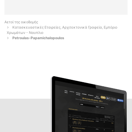
Αετοί της οικοδομής
Κατασκευαστικές Εταιρείες, Αρχιτεκτονικά Γραφεία, Εμπόριο
Χρωμάτων - Ναυπλιο
Petroulas-Papamichalopoulos