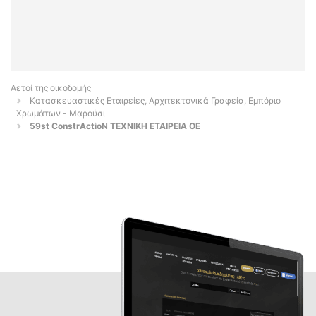
Αετοί της οικοδομής
Κατασκευαστικές Εταιρείες, Αρχιτεκτονικά Γραφεία, Εμπόριο
Χρωμάτων - Μαρούσι
59st ConstrActioN ΤΕΧΝΙΚΗ ΕΤΑΙΡΕΙΑ ΟΕ