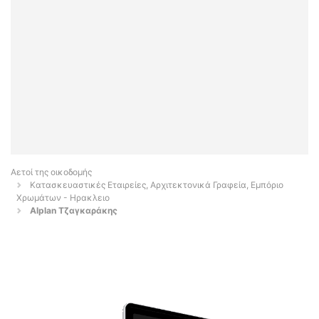
Αετοί της οικοδομής
Κατασκευαστικές Εταιρείες, Αρχιτεκτονικά Γραφεία, Εμπόριο
Χρωμάτων - Ηρακλειο
Alplan Τζαγκαράκης