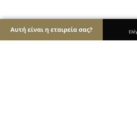
Αυτή είναι η εταιρεία σας?
Ελέ
Αετοί της οικοδομής
Κατασκευαστικές Εταιρείες
Brush and hammer
9.4
(31)
Βούλα, Αθήνα