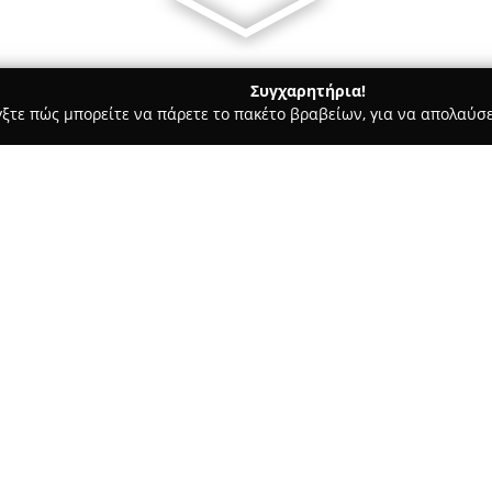
Συγχαρητήρια!
γξτε πώς μπορείτε να πάρετε το πακέτο βραβείων, για να απολαύσε
, Αρχιτεκτονικά Γραφεία, Εμπόριο Χρωμάτων - Βούλα
Brush a
Σχετικά με την εταιρεία:
Η εταιρεία
Brush and Hamme
δραστηριοποιείται στον τομέα
παρέχοντας τις υπηρεσίες της 
όσο και σε επαγγελματικά ακίνη
μεγάλη γκάμα εργασιών, όπως 
χώρων, πλήρεις ανακαινίσεις,
επισκευές.