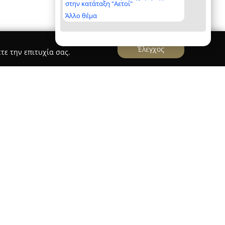
στην κατάταξη "Αετοί"
Άλλο θέμα
Έλεγχος
τε την επιτυχία σας.
nd hammer
r
, με έδρα τη Βούλα στην Αθήνα,
 της ανακαίνισης και των κατασκευών,
για περισσότερα από 15 χρόνια, τόσο σε οικιακά
τα. Διακρίνεται για την εξειδίκευσή της σε μια
ελαιοχρωματισμοί εσωτερικών και εξωτερικών
 τοποθέτηση θερμοπροσόψεων και διάφορες