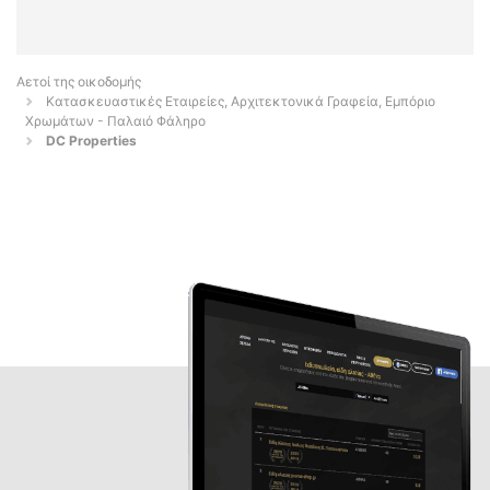
Αετοί της οικοδομής
Κατασκευαστικές Εταιρείες, Αρχιτεκτονικά Γραφεία, Εμπόριο
Χρωμάτων - Παλαιό Φάληρο
DC Properties