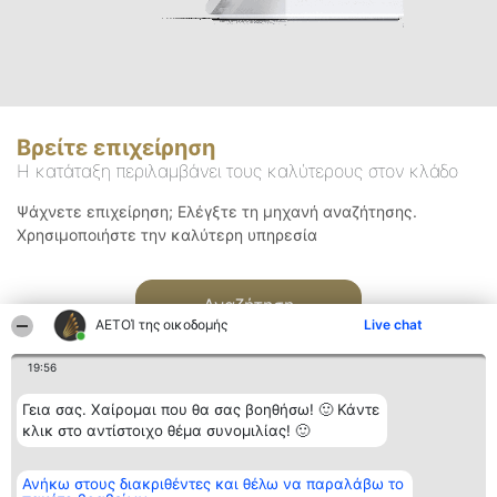
Βρείτε επιχείρηση
Η κατάταξη περιλαμβάνει τους καλύτερους στον κλάδο
Ψάχνετε επιχείρηση; Ελέγξτε τη μηχανή αναζήτησης.
Χρησιμοποιήστε την καλύτερη υπηρεσία
Αναζήτηση
ΑΕΤΟΊ της οικοδομής
Live chat
19:56
Γεια σας. Χαίρομαι που θα σας βοηθήσω! 🙂 Κάντε
κλικ στο αντίστοιχο θέμα συνομιλίας! 🙂
Διοργανωτής της
Κατάταξη
Επικοινωνία
Ανήκω στους διακριθέντες και θέλω να παραλάβω το
κατάταξης
Διακριθέντες
Επικοινωνία