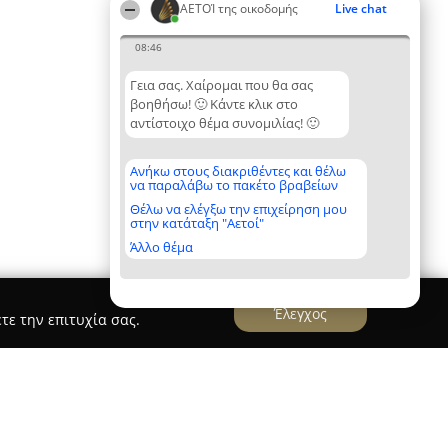
ΑΕΤΟΊ της οικοδομής
Live chat
08:46
Γεια σας. Χαίρομαι που θα σας
βοηθήσω! 🙂 Κάντε κλικ στο
αντίστοιχο θέμα συνομιλίας! 🙂
Ανήκω στους διακριθέντες και θέλω
να παραλάβω το πακέτο βραβείων
Θέλω να ελέγξω την επιχείρηση μου
στην κατάταξη "Αετοί"
Άλλο θέμα
Έλεγχος
τε την επιτυχία σας.
pa