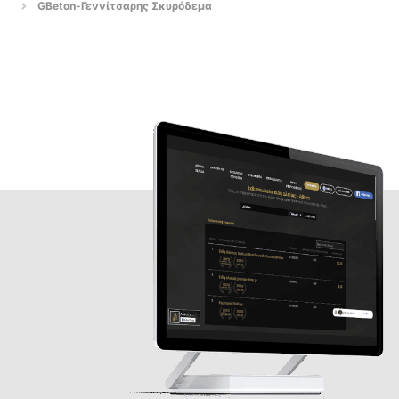
GBeton-Γεννίτσαρης Σκυρόδεμα