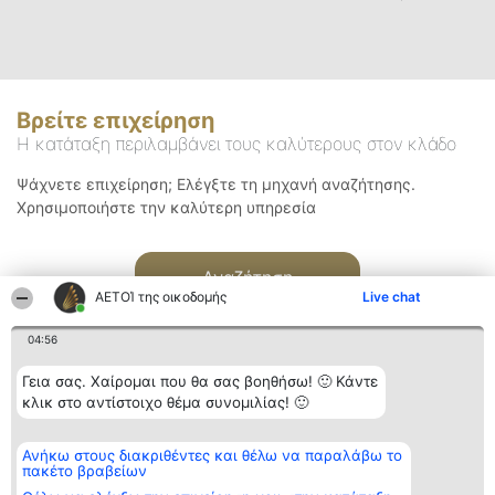
Βρείτε επιχείρηση
Η κατάταξη περιλαμβάνει τους καλύτερους στον κλάδο
Ψάχνετε επιχείρηση; Ελέγξτε τη μηχανή αναζήτησης.
Χρησιμοποιήστε την καλύτερη υπηρεσία
Αναζήτηση
ΑΕΤΟΊ της οικοδομής
Live chat
04:56
Γεια σας. Χαίρομαι που θα σας βοηθήσω! 🙂 Κάντε
κλικ στο αντίστοιχο θέμα συνομιλίας! 🙂
Διοργανωτής της
Κατάταξη
Επικοινωνία
Ανήκω στους διακριθέντες και θέλω να παραλάβω το
κατάταξης
Διακριθέντες
Επικοινωνία
πακέτο βραβείων
BEAUTIFUL COMPANY
Λίστα όλων
Μονοπρόσωπη ΙΚΕ
των