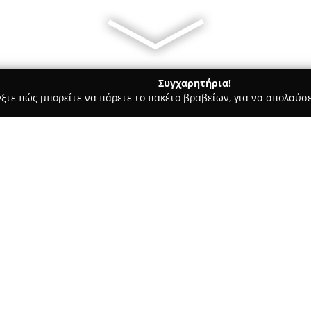
Συγχαρητήρια!
γξτε πώς μπορείτε να πάρετε το πακέτο βραβείων, για να απολαύσε
ς, Αρχιτεκτονικά Γραφεία, Εμπόριο Χρωμάτων - Παλαιό Φάληρο
Σχετικά με την εταιρεία:
Η εταιρεία
INSiDE ARCHITECT
και δραστηριοποιείται ως ολο
στις μελέτες και τον εσωτερικ
συναφείς υπηρεσίες σε όλα τα
τελική διαμόρφωση των χώρων.