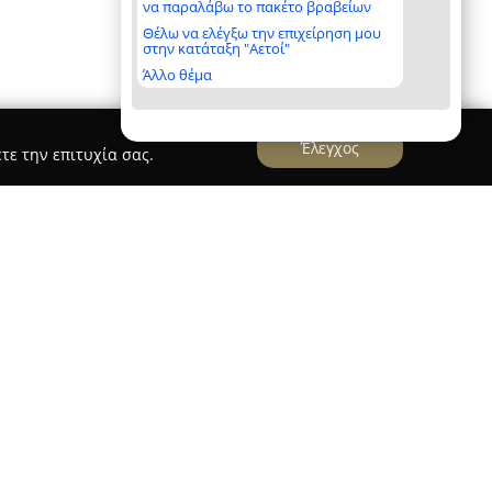
να παραλάβω το πακέτο βραβείων
Θέλω να ελέγξω την επιχείρηση μου
στην κατάταξη "Αετοί"
Άλλο θέμα
Έλεγχος
τε την επιτυχία σας.
INSiDE ARCHITECTS
S
ιδρύθηκε το 2015 από τη Χριστιάννα Περντετζή
κληρωμένο αρχιτεκτονικό γραφείο με ειδίκευση
ό σχεδιασμό. Έχει έδρα την Αθήνα και παρέχει
 στάδια ενός έργου, από τη σύλληψη μέχρι την
 Η ομάδα της αποτελείται από αρχιτέκτονες,