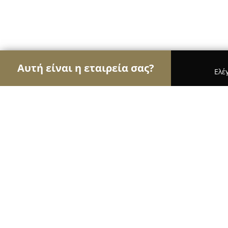
Αυτή είναι η εταιρεία σας?
Ελέ
Αετοί της οικοδομής
Κατασκευαστικές Εταιρείε
INSiDE ARCHITECTS
9.3
(23)