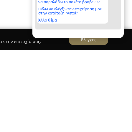
να παραλάβω το πακέτο βραβείων
Θέλω να ελέγξω την επιχείρηση μου
στην κατάταξη "Αετοί"
Άλλο θέμα
Έλεγχος
τε την επιτυχία σας.
 Williams Solutions Group - Μεσιτικό Γραφείο
roup
λειτουργεί με γραφεία σε Μαρούσι και
αστηριότητα στον χώρο της κτηματαγοράς.
οκληρωμένων λύσεων για ενοικίαση και αγορά
νήτων και οικοπέδων, ενώ ξεχωρίζει για την
όδων μάρκετινγκ που προβάλλουν