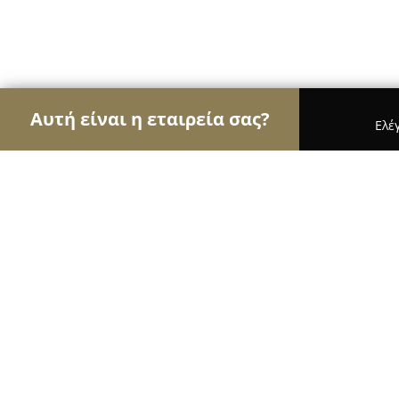
Αυτή είναι η εταιρεία σας?
Ελέ
Αετοί της οικοδομής
Κατασκευαστικές Εταιρείε
Keller Williams Solutions Group - 
9.9
(673)