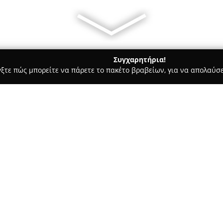
Συγχαρητήρια!
γξτε πώς μπορείτε να πάρετε το πακέτο βραβείων, για να απολαύσε
ς, Αρχιτεκτονικά Γραφεία, Εμπόριο Χρωμάτων - Μαρούσι
Keller
Μεσιτικό Γραφείο
Σχετικά με την εταιρεία:
Η
Keller Williams Solutions G
Κορυδαλλό, αναπτύσσοντας δρ
Εξειδικεύεται στην παροχή ολ
κατοικιών, επαγγελματικών ακι
εφαρμογή πρωτοποριακών μεθ