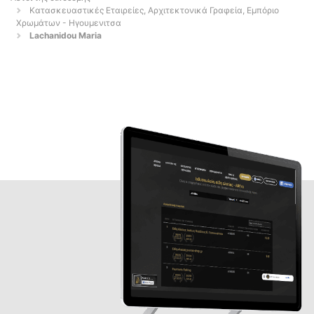
Κατασκευαστικές Εταιρείες, Αρχιτεκτονικά Γραφεία, Εμπόριο
Χρωμάτων - Ηγουμενιτσα
Lachanidou Maria