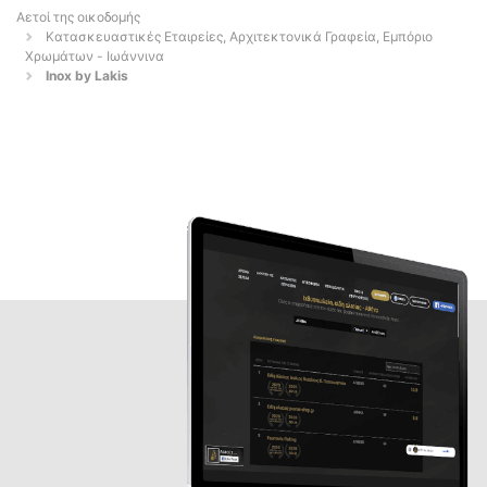
Αετοί της οικοδομής
Κατασκευαστικές Εταιρείες, Αρχιτεκτονικά Γραφεία, Εμπόριο
Χρωμάτων - Ιωάννινα
Inox by Lakis