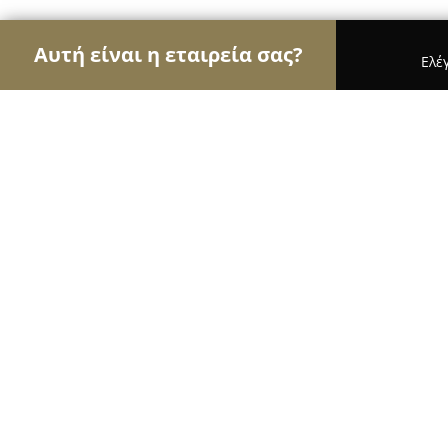
Αυτή είναι η εταιρεία σας?
Ελέ
Αετοί της οικοδομής
Κατασκευαστικές Εταιρείε
Oiko-Smart
8.3
(12)
Ηγουμενιτσα, Γρηγορίου Λαμπράκη 15
Εμφάνιση αριθμού τηλεφώνου