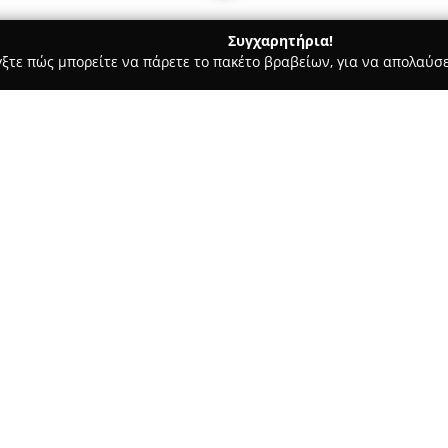
Συγχαρητήρια!
γξτε πώς μπορείτε να πάρετε το πακέτο βραβείων, για να απολαύσε
ς, Αρχιτεκτονικά Γραφεία, Εμπόριο Χρωμάτων - Ηγουμενιτσα
Oi
Σχετικά με την εταιρεία:
Η
OIKO-SMART
δραστηριοποιε
ολοκληρωμένες υπηρεσίες διαχε
Γρηγορίου Λαμπράκη 15. Η εται
επαγγελματισμό της στον τομέ
κτιρίων και την έκδοση κοινο
των συγκροτημάτων.
Επιπρόσθετα, η OIKO-SMART πρ
που αφορούν αγοραπωλησίες κα