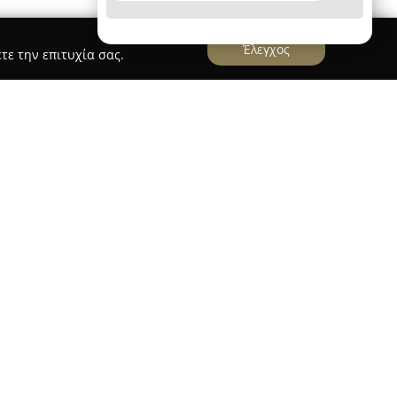
Έλεγχος
τε την επιτυχία σας.
ko-Smart
ίται στην Ηγουμενίτσα προσφέροντας
ίρισης ακινήτων και μεσιτείας, με έδρα την οδό
ρεία διακρίνεται για τη συνέπεια και τον
α, αναλαμβάνοντας μεταξύ άλλων τη διαχείριση
χρήστων, συμβάλλοντας στη σωστή λειτουργία
οσφέρει εξειδικευμένες υπηρεσίες μεσιτείας
ι ενοικιάσεις διαμερισμάτων, μονοκατοικιών,