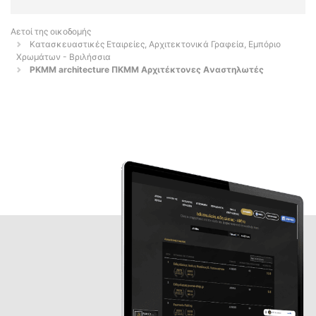
Αετοί της οικοδομής
Κατασκευαστικές Εταιρείες, Αρχιτεκτονικά Γραφεία, Εμπόριο
Χρωμάτων - Βριλήσσια
PKMM architecture ΠΚΜΜ Αρχιτέκτονες Aναστηλωτές