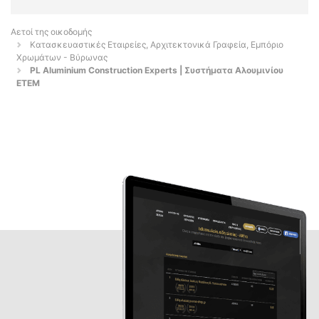
Αετοί της οικοδομής
Κατασκευαστικές Εταιρείες, Αρχιτεκτονικά Γραφεία, Εμπόριο
Χρωμάτων - Βύρωνας
PL Aluminium Construction Experts | Συστήματα Αλουμινίου
ETEM