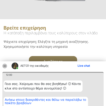
Βρείτε επιχείρηση
Η κατάταξη περιλαμβάνει τους καλύτερους στον κλάδο
Ψάχνετε επιχείρηση; Ελέγξτε τη μηχανή αναζήτησης.
Χρησιμοποιήστε την καλύτερη υπηρεσία
Αναζήτηση
ΑΕΤΟΊ της οικοδομής
Live chat
12:00
Γεια σας. Χαίρομαι που θα σας βοηθήσω! 🙂 Κάντε
κλικ στο αντίστοιχο θέμα συνομιλίας! 🙂
Διοργανωτής της
Κατάταξη
Επικοινωνία
Ανήκω στους διακριθέντες και θέλω να παραλάβω το
κατάταξης
Διακριθέντες
Επικοινωνία
πακέτο βραβείων
BEAUTIFUL COMPANY
Λίστα όλων