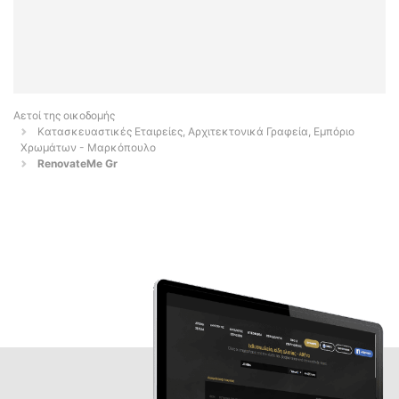
Αετοί της οικοδομής
Κατασκευαστικές Εταιρείες, Αρχιτεκτονικά Γραφεία, Εμπόριο
Χρωμάτων - Μαρκόπουλο
RenovateMe Gr