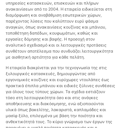
υπηρεσίες κατασκευών, επισκευών και πλήρων
ανακαινίσεων από το 2004. Η εταιρεία ειδικεύεται στη
διαμόρφωση και αναβάθμιση εσωτερικών χώρων,
παρέχοντας λύσεις που καλύπτουν ευρύ φάσμα
αναγκών, όπως ανακαινίσεις κουζίνας και μπάνιου,
τοποθέτηση δαπέδων, κουφωμάτων, καθώς και
εργασίες δόμησης και βαφής. Η προσοχή στον
αναλυτικό σχεδιασμό και οι λειτουργικές προτάσεις
συνθέτουν αποτέλεσμα που συνδυάζει λειτουργικότητα
με αισθητική αρτιότητα για κάθε πελάτη.
Η εταιρεία διακρίνεται για την τεχνογνωσία της στις
ξυλουργικές κατασκευές, δημιουργώντας από
εργονομικές κουζίνες και ευρύχωρες ντουλάπες έως
πρακτικά έπιπλα μπάνιου και ειδικές ξύλινες συνθέσεις
για όλους τους τύπους χώρων. Τα σχέδια εστιάζουν
τόσο στη λειτουργικότητα όσο και στις ανάγκες
αποθήκευσης και διακόσμησης, ενώ αξιοποιούνται
υλικά όπως βακελίτης, λακαριστά, καπλαμάδες και
μασίφ ξύλο, επιλεγμένα με βάση την ποιότητα και
ανθεκτικότητά τους. Το κύριο γνώρισμα των έργων της
παραμένει η υψηλή ποιότητα κατασκευής και η