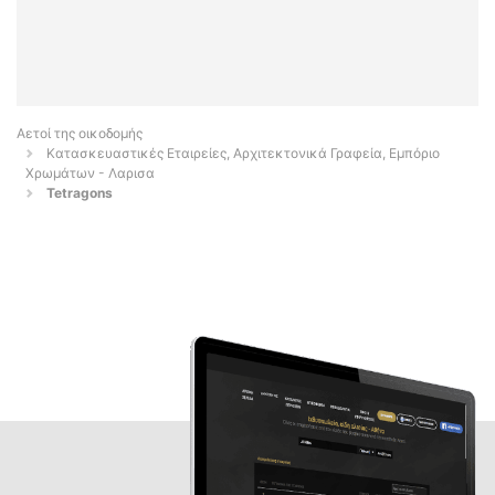
Αετοί της οικοδομής
Κατασκευαστικές Εταιρείες, Αρχιτεκτονικά Γραφεία, Εμπόριο
Χρωμάτων - Λαρισα
Tetragons