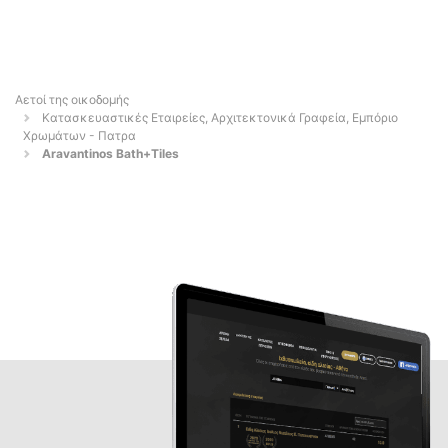
Αετοί της οικοδομής
Κατασκευαστικές Εταιρείες, Αρχιτεκτονικά Γραφεία, Εμπόριο
Χρωμάτων - Πατρα
Aravantinos Bath+Tiles