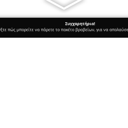
Συγχαρητήρια!
γξτε πώς μπορείτε να πάρετε το πακέτο βραβείων, για να απολαύσε
, Αρχιτεκτονικά Γραφεία, Εμπόριο Χρωμάτων - περιοχή Ιωαννίνων
 Gkelis C.O.
mas Bros - Gkelis C.O.
Σχετικά με την εταιρεία:
Η εταιρεία
ATLAS Μάρμαρα, Π
της το 1985 στην Κληματιά το
τομέα των μαρμάρων, των φυσ
αρχή της παρουσίας της, έχει 
επεξεργασία και τη διανομή α
επεξεργασίας μαρμάρων στην π