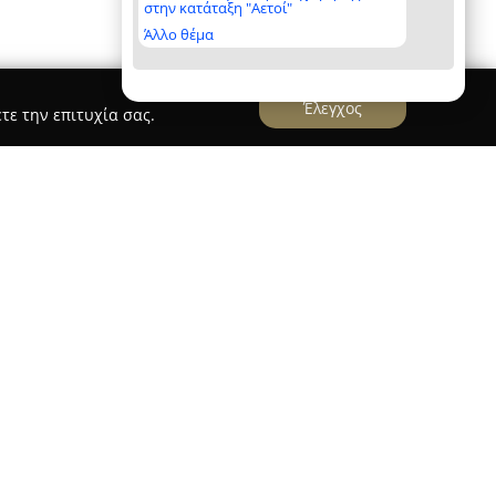
στην κατάταξη "Αετοί"
Άλλο θέμα
Έλεγχος
τε την επιτυχία σας.
ετρώματα & Πλακίδια
ξεκίνησε τη λειτουργία
υ Δήμου Ζίτσας στα Ιωάννινα, εστιάζοντας στον
ικών πετρωμάτων και των πλακιδίων. Από την
αποκτήσει εκτενή γνώση στην εξόρυξη, την
υτών των υλικών. Με την πιο μεγάλη μονάδα
εριοχή της Ηπείρου, η ATLAS προσφέρει πλήθος