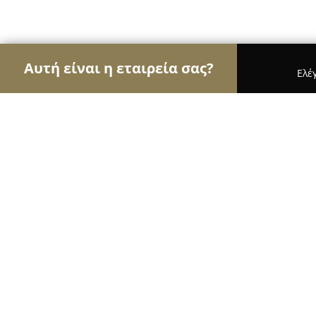
Αυτή είναι η εταιρεία σας?
Ελέ
Αετοί της οικοδομής
Κατασκευαστικές Εταιρείες
ATLAS Marbles - Stones & Tiles / Tsimas Bros -
ATLAS Marbles - Stones & Tiles / Tsi
9.1
(23)
Ζίτσα, Klimatia