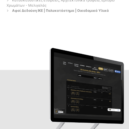
Κατασκευαστικές Εταιρείες, Αρχιτεκτονικά Γραφεία, Εμπόριο
Χρωμάτων - Μελιγαλάς
Αφοί Δεδούση ΙΚΕ | Πολυκατάστημα | Οικοδομικά Υλικά