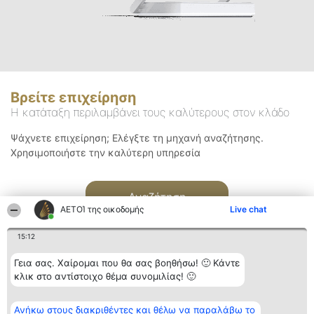
Βρείτε επιχείρηση
Η κατάταξη περιλαμβάνει τους καλύτερους στον κλάδο
Ψάχνετε επιχείρηση; Ελέγξτε τη μηχανή αναζήτησης.
Χρησιμοποιήστε την καλύτερη υπηρεσία
Αναζήτηση
ΑΕΤΟΊ της οικοδομής
Live chat
15:12
Γεια σας. Χαίρομαι που θα σας βοηθήσω! 🙂 Κάντε
κλικ στο αντίστοιχο θέμα συνομιλίας! 🙂
Διοργανωτής της
Κατάταξη
Επικοινωνία
Ανήκω στους διακριθέντες και θέλω να παραλάβω το
κατάταξης
Διακριθέντες
Επικοινωνία