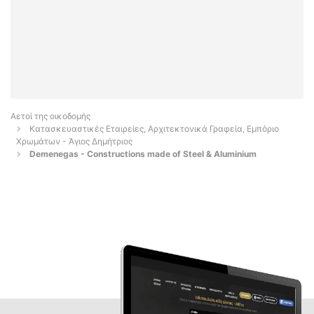
Αετοί της οικοδομής
Κατασκευαστικές Εταιρείες, Αρχιτεκτονικά Γραφεία, Εμπόριο
Χρωμάτων - Άγιος Δημήτριος
Demenegas - Constructions made of Steel & Aluminium