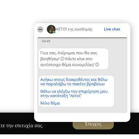
ΑΕΤΟΊ της οικοδομής
Live chat
04:49
Γεια σας. Χαίρομαι που θα σας
βοηθήσω! 🙂 Κάντε κλικ στο
αντίστοιχο θέμα συνομιλίας! 🙂
Ανήκω στους διακριθέντες και θέλω
να παραλάβω το πακέτο βραβείων
Θέλω να ελέγξω την επιχείρηση μου
στην κατάταξη "Αετοί"
Άλλο θέμα
Έλεγχος
τε την επιτυχία σας.