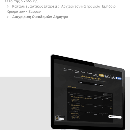
Αετοί της οικοδομής
Κατασκευαστικές Εταιρείες, Αρχιτεκτονικά Γραφεία, Εμπόριο
Χρωμάτων - Σέρρες
Διαχείριση Οικοδομών Δήμητρα