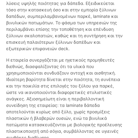
λύσεις υψηλής ποιότητας για δάπεδα. Εξειδικεύεται
τόσο στην κατασκευή όσο και στην εμπορία ξύλινων
δαπέδων, συμπεριλαμβανομένων παρκέ, laminate και
βινυλικών πατωμάτων. Το φάσμα των υπηρεσιών της
περιλαμβάνει επίσης την τοποθέτηση και επένδυση
ξύλινων σκαλοπατιών, καθώς και τη συντήρηση και την
επισκευή παλαιότερων ξύλινων δαπέδων και
εξωτερικών επιφανειών deck.
Η εταιρεία συνεργάζεται με ηγετικούς προμηθευτές
διεθνώς, διασφαλίζοντας ότι τα υλικά που
χρησιμοποιούνται συνδυάζουν αντοχή και αισθητική.
Ιδιαίτερη βαρύτητα δίνεται στην ποιότητα, τη συνέπεια
και την ποικιλία στις επιλογές του ξύλου για παρκέ,
ώστε να ικανοποιούνται διαφορετικές στυλιστικές
ανάγκες. Αξιοσημείωτη είναι η περιβαλλοντική
συνείδηση της εταιρείας: τα laminate δάπεδα
αποτελούνται κυρίως από ξύλο, χωρίς προσμίξεις
πλαστικών ή βλαβερών ουσιών, ενώ τα βινυλικά
πατώματα κατασκευάζονται με βιολογικής προέλευσης
πλαστικοποιητή από σόγια, συμβάλλοντας σε υγιεινές
συνθήκες διαβίωσης.