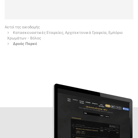
Αετοί της οικοδομής
Κατασκευαστικές Εταιρείες, Αρχιτεκτονικά Γραφεία, Εμπόριο
Χρωμάτων - Βόλος
Δρυός Παρκέ