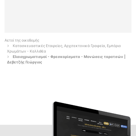
Αετοί της οικοδομής
Κατασκευαστικές Εταιρείες, Αρχιτεκτονικά Γραφεία, Εμπόριο
Χρωμάτων - Καλλιθέα
Ελαιοχρωματισμοί - Φρεσκαρίσματα - Μονώσεις ταρατσών |
Δεβετζής Γεώργιος