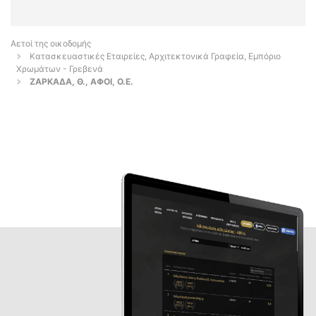
Αετοί της οικοδομής
Κατασκευαστικές Εταιρείες, Αρχιτεκτονικά Γραφεία, Εμπόριο
Χρωμάτων - Γρεβενά
ΖΑΡΚΑΔΑ, Θ., ΑΦΟΙ, Ο.Ε.