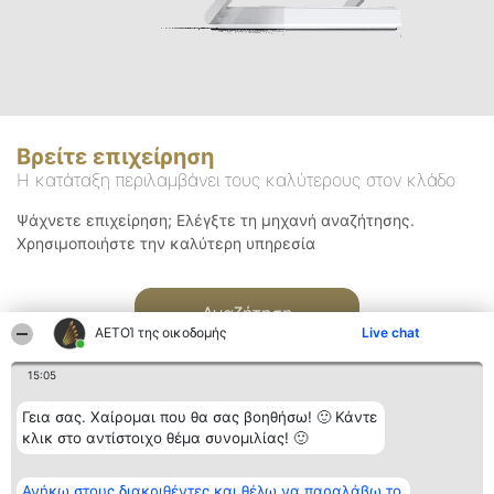
Βρείτε επιχείρηση
Η κατάταξη περιλαμβάνει τους καλύτερους στον κλάδο
Ψάχνετε επιχείρηση; Ελέγξτε τη μηχανή αναζήτησης.
Χρησιμοποιήστε την καλύτερη υπηρεσία
Αναζήτηση
ΑΕΤΟΊ της οικοδομής
Live chat
15:05
Γεια σας. Χαίρομαι που θα σας βοηθήσω! 🙂 Κάντε
κλικ στο αντίστοιχο θέμα συνομιλίας! 🙂
Διοργανωτής της
Κατάταξη
Επικοινωνία
Ανήκω στους διακριθέντες και θέλω να παραλάβω το
κατάταξης
Διακριθέντες
Επικοινωνία