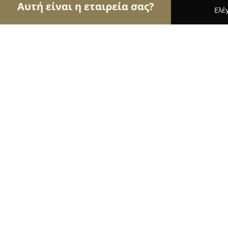
Αυτή είναι η εταιρεία σας?
Ελέ
Αετοί της οικοδομής
Κατασκευαστικές Εταιρείες
ΚΟΛΑ ΑΡΝΤΙΑΝ ΙΟΡΔΑΝΗΣ
8.6
(7)
Αχαρνές, ΜΑΡΙΑ ΚΟΥΡΙ 8
Εμφάνιση αριθμού τηλεφώνου