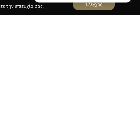
Έλεγχος
τε την επιτυχία σας.
ΑΡΝΤΙΑΝ ΙΟΡΔΑΝΗΣ
ραστηριοποιείται στον κλάδο των οικοδομικών
έμφαση στις κατασκευές στέγης. Η έδρα της
ής, και παρέχει πληθώρα υπηρεσιών σε
ς τοποθέτηση, επισκευή, συντήρηση και
λαμβάνει ακόμη εργασίες σχετικές με σοφίτες,
ια, ενώ προσφέρει λύσεις θερμομόνωσης και
αιότητα την παράδοση ποιοτικών υπηρεσιών,
ή ολοκλήρωση και τη μεγάλη αντοχή στο
ασία ολοκληρώνεται με επαγγελματισμό,