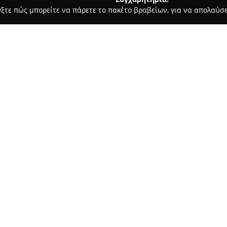
γξτε πώς μπορείτε να πάρετε το πακέτο βραβείων, για να απολαύσε
, Αρχιτεκτονικά Γραφεία, Εμπόριο Χρωμάτων - Αχαρνές
ΚΟΛΑ 
Σχετικά με την εταιρεία:
Η
ΚΟΛΑ ΑΡΝΤΙΑΝ ΙΟΡΔΑΝΗΣ
δ
εργασιών, δίνοντας ιδιαίτερη 
βρίσκεται στις Αχαρνές Αττικ
κεραμοσκεπές, περιλαμβάνοντα
στεγανοποίηση. Η εταιρεία ανα
πέργκολες, υπόστεγα και κιόσκ
μόνωσης στεγών.
Η επιχείρηση θέτει ως προτερ
δίνοντας βάρος στην αισθητικ
πέρασμα του χρόνου. Κάθε εργ