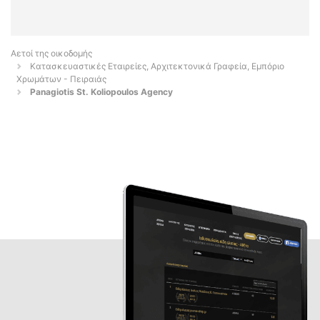
Αετοί της οικοδομής
Κατασκευαστικές Εταιρείες, Αρχιτεκτονικά Γραφεία, Εμπόριο
Χρωμάτων - Πειραιάς
Panagiotis St. Koliopoulos Agency