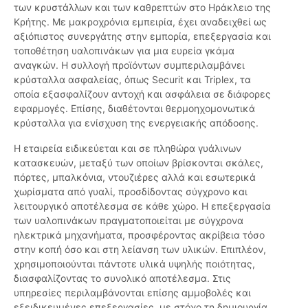
των κρυστάλλων και των καθρεπτών στο Ηράκλειο της
Κρήτης. Με μακροχρόνια εμπειρία, έχει αναδειχθεί ως
αξιόπιστος συνεργάτης στην εμπορία, επεξεργασία και
τοποθέτηση υαλοπινάκων για μια ευρεία γκάμα
αναγκών. Η συλλογή προϊόντων συμπεριλαμβάνει
κρύσταλλα ασφαλείας, όπως Securit και Triplex, τα
οποία εξασφαλίζουν αντοχή και ασφάλεια σε διάφορες
εφαρμογές. Επίσης, διαθέτονται θερμοηχομονωτικά
κρύσταλλα για ενίσχυση της ενεργειακής απόδοσης.
Η εταιρεία ειδικεύεται και σε πληθώρα γυάλινων
κατασκευών, μεταξύ των οποίων βρίσκονται σκάλες,
πόρτες, μπαλκόνια, ντουζιέρες αλλά και εσωτερικά
χωρίσματα από γυαλί, προσδίδοντας σύγχρονο και
λειτουργικό αποτέλεσμα σε κάθε χώρο. Η επεξεργασία
των υαλοπινάκων πραγματοποιείται με σύγχρονα
ηλεκτρικά μηχανήματα, προσφέροντας ακρίβεια τόσο
στην κοπή όσο και στη λείανση των υλικών. Επιπλέον,
χρησιμοποιούνται πάντοτε υλικά υψηλής ποιότητας,
διασφαλίζοντας το συνολικό αποτέλεσμα. Στις
υπηρεσίες περιλαμβάνονται επίσης αμμοβολές και
εξειδικευμένες επεξεργασίες, με στόχο τη δημιουργία