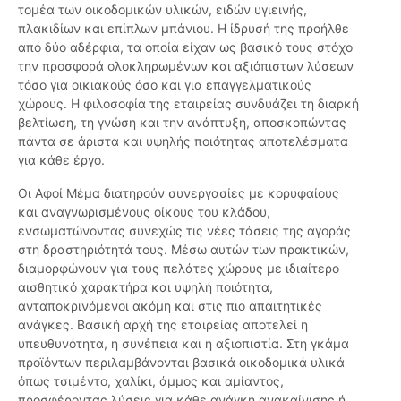
τομέα των οικοδομικών υλικών, ειδών υγιεινής,
πλακιδίων και επίπλων μπάνιου. Η ίδρυσή της προήλθε
από δύο αδέρφια, τα οποία είχαν ως βασικό τους στόχο
την προσφορά ολοκληρωμένων και αξιόπιστων λύσεων
τόσο για οικιακούς όσο και για επαγγελματικούς
χώρους. Η φιλοσοφία της εταιρείας συνδυάζει τη διαρκή
βελτίωση, τη γνώση και την ανάπτυξη, αποσκοπώντας
πάντα σε άριστα και υψηλής ποιότητας αποτελέσματα
για κάθε έργο.
Οι Αφοί Μέμα διατηρούν συνεργασίες με κορυφαίους
και αναγνωρισμένους οίκους του κλάδου,
ενσωματώνοντας συνεχώς τις νέες τάσεις της αγοράς
στη δραστηριότητά τους. Μέσω αυτών των πρακτικών,
διαμορφώνουν για τους πελάτες χώρους με ιδιαίτερο
αισθητικό χαρακτήρα και υψηλή ποιότητα,
ανταποκρινόμενοι ακόμη και στις πιο απαιτητικές
ανάγκες. Βασική αρχή της εταιρείας αποτελεί η
υπευθυνότητα, η συνέπεια και η αξιοπιστία. Στη γκάμα
προϊόντων περιλαμβάνονται βασικά οικοδομικά υλικά
όπως τσιμέντο, χαλίκι, άμμος και αμίαντος,
προσφέροντας λύσεις για κάθε ανάγκη ανακαίνισης ή