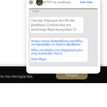
ΑΕΤΟΊ της οικοδομής
Live chat
12:42
Γεια σας. Χαίρομαι που θα σας
βοηθήσω! 🙂 Κάντε κλικ στο
αντίστοιχο θέμα συνομιλίας! 🙂
Ανήκω στους διακριθέντες και θέλω
να παραλάβω το πακέτο βραβείων
Θέλω να ελέγξω την επιχείρηση μου
στην κατάταξη "Αετοί"
Άλλο θέμα
Έλεγχος
τε την επιτυχία σας.
 SA