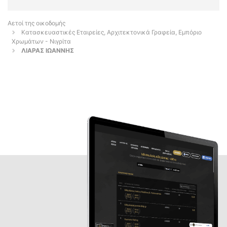
Αετοί της οικοδομής
Κατασκευαστικές Εταιρείες, Αρχιτεκτονικά Γραφεία, Εμπόριο
Χρωμάτων - Νιγρίτα
ΛΙΑΡΑΣ ΙΩΑΝΝΗΣ