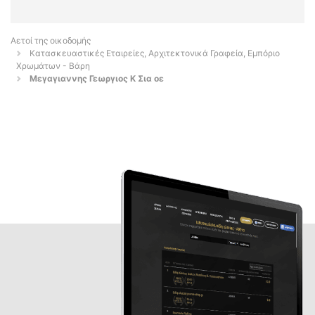
Αετοί της οικοδομής
Κατασκευαστικές Εταιρείες, Αρχιτεκτονικά Γραφεία, Εμπόριο
Χρωμάτων - Βάρη
Μεγαγιαννης Γεωργιος Κ Σια οε