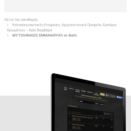
Αετοί της οικοδομής
Κατασκευαστικές Εταιρείες, Αρχιτεκτονικά Γραφεία, Εμπόριο
Χρωμάτων - Αγία Βαρβάρα
ΜΥΤΙΛΗΝΑΙΟΣ ΕΜΜΑΝΟΥΗΛ m-Bath