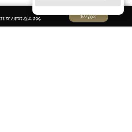
Έλεγχος
τε την επιτυχία σας.
ς Δάπεδα
ιχείρηση που δραστηριοποιείται ενεργά στον
ση στην τοποθέτηση δαπέδων και στις μονώσεις.
ά τα 25 έτη, προσφέροντας εκτενές φάσμα
 Οι υπηρεσίες της περιλαμβάνουν την
ανικών, εποξειδικών και βοτσαλωτών δαπέδων,
άμπες για υπόγεια και χώρους στάθμευσης.
κτημα της εταιρείας έγκειται στην εξειδίκευση
 δυναμικού της, που σε συνδυασμό με τον