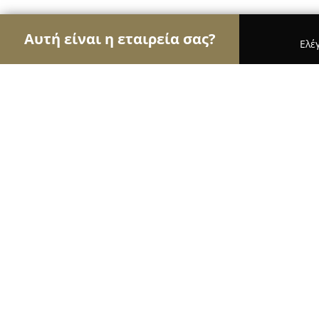
Αυτή είναι η εταιρεία σας?
Ελέ
Αετοί της οικοδομής
Κατασκευαστικές Εταιρείε
Μήτσης Δάπεδα
8.9
(15)
Ανθούσα, Αισχίνου 16
Εμφάνιση αριθμού τηλεφώνου