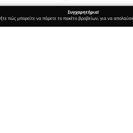
Συγχαρητήρια!
γξτε πώς μπορείτε να πάρετε το πακέτο βραβείων, για να απολαύσε
ς, Αρχιτεκτονικά Γραφεία, Εμπόριο Χρωμάτων - Ανθούσα
Μήτση
Σχετικά με την εταιρεία:
Η
Μήτσης Δάπεδα
αποτελεί επ
κλάδο της οικοδομής, με έμφα
Διαθέτει εμπειρία που ξεπερν
υπηρεσιών υψηλής ποιότητας.
κατασκευή σταμπωτών, βιομηχ
καθώς και ειδικά έργα, όπως ρ
Το κύριο ανταγωνιστικό πλεονέ
και κατάρτιση του ανθρώπινου