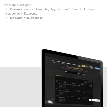
Αετοί της οικοδομής
Κατασκευαστικές Εταιρείες, Αρχιτεκτονικά Γραφεία, Εμπόριο
Χρωμάτων - Ελευθεριο
Μονώσεις Ηλιόπουλος