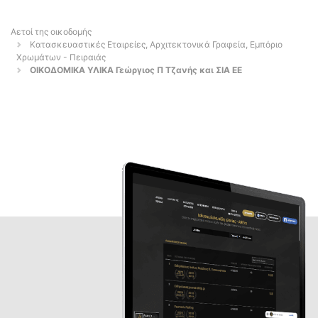
Αετοί της οικοδομής
Κατασκευαστικές Εταιρείες, Αρχιτεκτονικά Γραφεία, Εμπόριο
Χρωμάτων - Πειραιάς
ΟΙΚΟΔΟΜΙΚΑ ΥΛΙΚΑ Γεώργιος Π Τζανής και ΣΙΑ ΕΕ