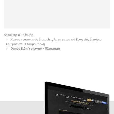
Αετοί της οικοδομής
Κατασκευαστικές Εταιρείες, Αρχιτεκτονικά Γραφεία, Εμπόριο
Χρωμάτων - Σταυρουπολη
Danos Ειδη Υγιεινης - Πλακάκια