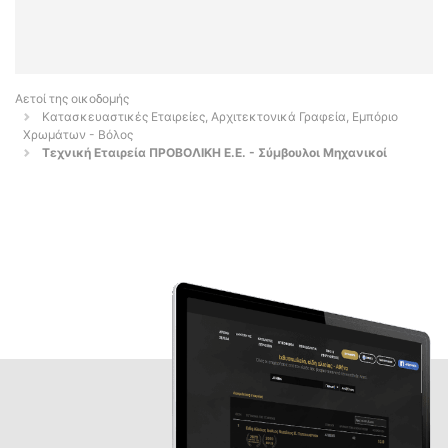
Αετοί της οικοδομής
Κατασκευαστικές Εταιρείες, Αρχιτεκτονικά Γραφεία, Εμπόριο
Χρωμάτων - Βόλος
Τεχνική Εταιρεία ΠΡΟΒΟΛΙΚΗ Ε.Ε. - Σύμβουλοι Μηχανικοί