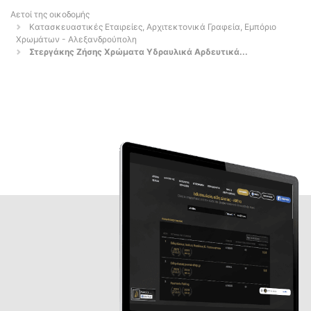
Αετοί της οικοδομής
Κατασκευαστικές Εταιρείες, Αρχιτεκτονικά Γραφεία, Εμπόριο
Χρωμάτων - Αλεξανδρούπολη
Στεργάκης Ζήσης Χρώματα Υδραυλικά Αρδευτικά...