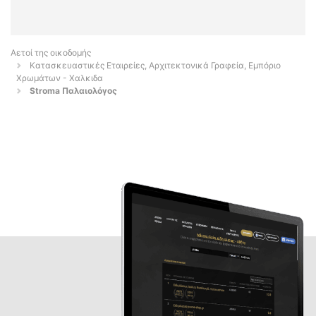
Αετοί της οικοδομής
Κατασκευαστικές Εταιρείες, Αρχιτεκτονικά Γραφεία, Εμπόριο
Χρωμάτων - Χαλκιδα
Stroma Παλαιολόγος