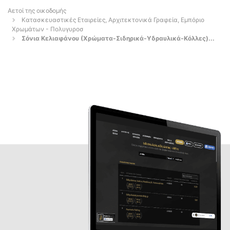
Αετοί της οικοδομής
Κατασκευαστικές Εταιρείες, Αρχιτεκτονικά Γραφεία, Εμπόριο
Χρωμάτων - Πολυγυροσ
Σόνια Κελιαφάνου (Χρώματα-Σιδηρικά-Υδραυλικά-Κόλλες)...